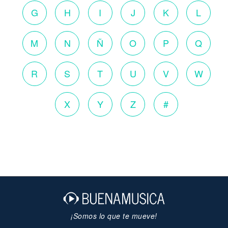
G
H
I
J
K
L
M
N
Ñ
O
P
Q
R
S
T
U
V
W
X
Y
Z
#
¡Somos lo que te mueve!