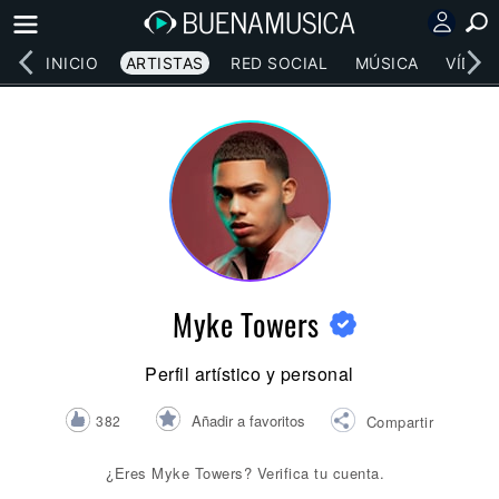
INICIO
ARTISTAS
RED SOCIAL
MÚSICA
VÍDEO
Myke Towers
Perfil artístico y personal
Añadir a favoritos
382
Compartir
¿Eres Myke Towers? Verifica tu cuenta.