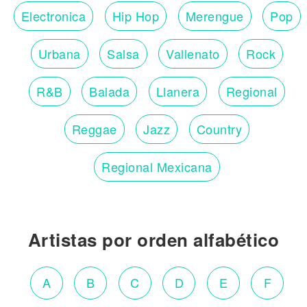
Electronica
Hip Hop
Merengue
Pop
Urbana
Salsa
Vallenato
Rock
R&B
Balada
Llanera
Regional
Reggae
Jazz
Country
Regional Mexicana
Artistas por orden alfabético
A
B
C
D
E
F