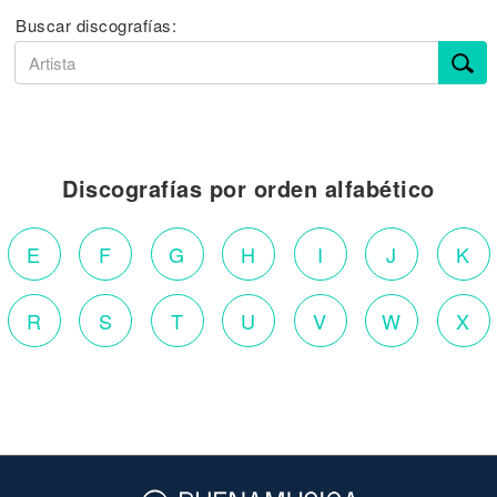
Buscar discografías:
Discografías por orden alfabético
E
F
G
H
I
J
K
R
S
T
U
V
W
X