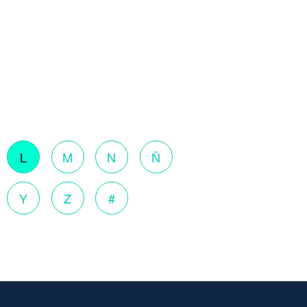
L
M
N
Ñ
Y
Z
#