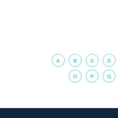
A
B
C
D
O
P
Q