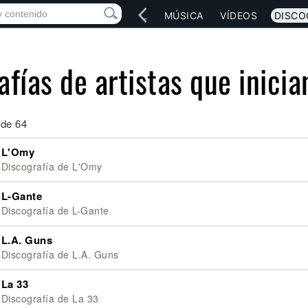
IO
ARTISTAS
RED SOCIAL
MÚSICA
VÍDEOS
DISCO
fías de artistas que inicia
 de 64
L'Omy
Discografía de L'Omy
L-Gante
Discografía de L-Gante
L.A. Guns
Discografía de L.A. Guns
La 33
Discografía de La 33