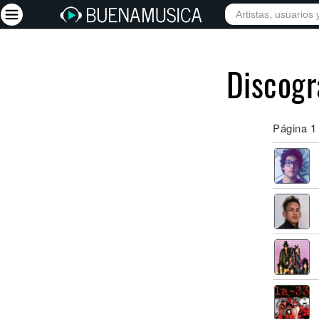
INIC
Iniciar sesión
Discogra
Registrarse
Página 1
Inicio
Artistas
Red Social
Música
Vídeos
Discografías
Letras
Conciertos