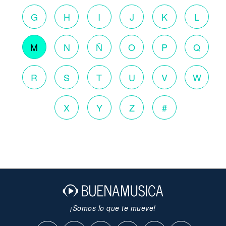
G
H
I
J
K
L
M
N
Ñ
O
P
Q
R
S
T
U
V
W
X
Y
Z
#
¡Somos lo que te mueve!