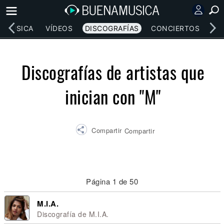
MÚSICA
VÍDEOS
DISCOGRAFÍAS
CONCIERTOS
LE
Discografías de artistas que
inician con "M"
Compartir
Compartir
Página 1 de 50
M.I.A.
Discografía de M.I.A.