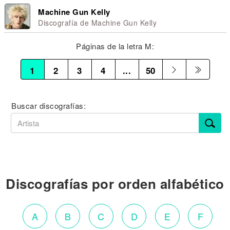
Machine Gun Kelly
Discografía de Machine Gun Kelly
Páginas de la letra M:
1
2
3
4
...
50
Buscar discografías:
Discografías por orden alfabético
A
B
C
D
E
F