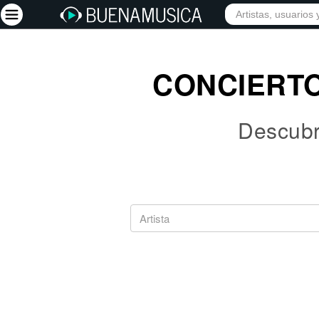
INICIO
ARTISTAS
Iniciar sesión
CONCIERTO
Registrarse
Descubre
Inicio
Artistas
Red Social
Música
Vídeos
Discografías
Letras
Conciertos