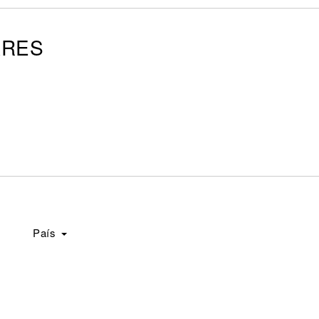
ARES
País