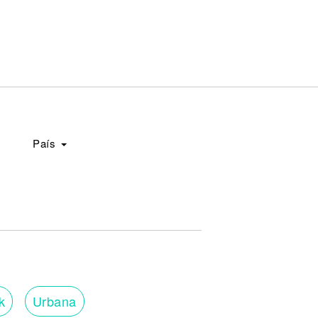
País
k
Urbana