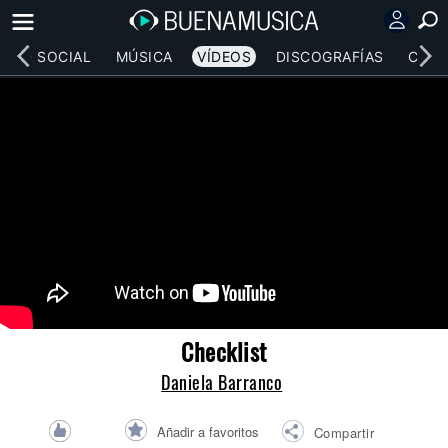
RED SOCIAL
MÚSICA
VÍDEOS
DISCOGRAFÍAS
CONC
Checklist
Daniela Barranco
Añadir a favoritos
Compartir