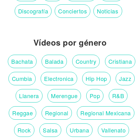
Discografía
Conciertos
Noticias
Vídeos por género
Bachata
Balada
Country
Cristiana
Cumbia
Electronica
Hip Hop
Jazz
Llanera
Merengue
Pop
R&B
Reggae
Regional
Regional Mexicana
Rock
Salsa
Urbana
Vallenato