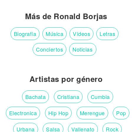
Más de Ronald Borjas
Biografía
Música
Vídeos
Letras
Conciertos
Noticias
Artistas por género
Bachata
Cristiana
Cumbia
Electronica
Hip Hop
Merengue
Pop
Urbana
Salsa
Vallenato
Rock