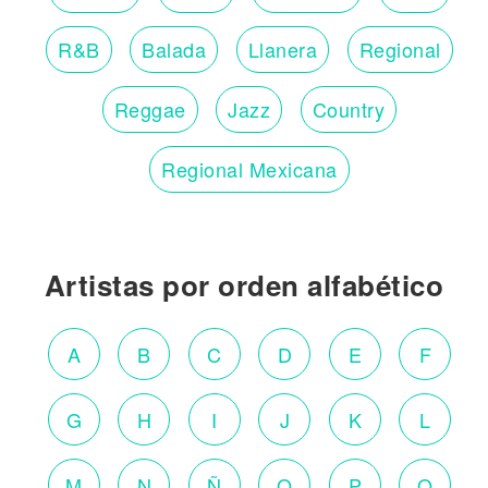
R&B
Balada
Llanera
Regional
Reggae
Jazz
Country
Regional Mexicana
Artistas por orden alfabético
A
B
C
D
E
F
G
H
I
J
K
L
M
N
Ñ
O
P
Q