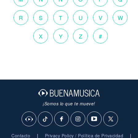
R
S
T
U
V
W
X
Y
Z
#
¡Somos lo que te mueve!
|
|
Contacto
Privacy Policy / Política de Privacidad