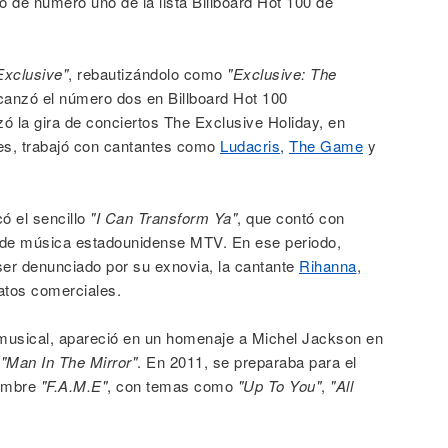
ó de número uno de la lista Billboard Hot 100 de
Exclusive"
, rebautizándolo como
"Exclusive: The
canzó el número dos en Billboard Hot 100
zó la gira de conciertos The Exclusive Holiday, en
es, trabajó con cantantes como
Ludacris
,
The Game
y
ó el sencillo
"I Can Transform Ya"
, que contó con
l de música estadounidense MTV. En ese periodo,
ser denunciado por su exnovia, la cantante
Rihanna
,
ratos comerciales.
musical, apareció en un homenaje a Michel Jackson en
n
"Man In The Mirror"
. En 2011, se preparaba para el
nombre
"F.A.M.E"
, con temas como
"Up To You"
,
"All