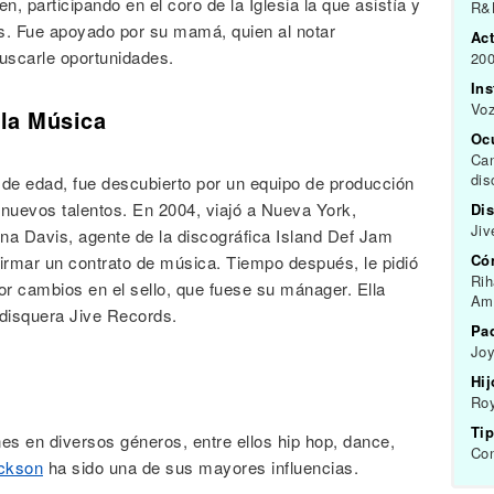
n, participando en el coro de la Iglesia la que asistía y
R&B
es. Fue apoyado por su mamá, quien al notar
Act
scarle oportunidades.
200
In
Vo
 la Música
Oc
Can
dis
de edad, fue descubierto por un equipo de producción
nuevos talentos. En 2004, viajó a Nueva York,
Dis
Jiv
na Davis, agente de la discográfica Island Def Jam
Có
firmar un contrato de música. Tiempo después, le pidió
Rih
r cambios en el sello, que fuese su mánager. Ella
Am
 disquera Jive Records.
Pa
Joy
Hij
Roy
Tip
nes en diversos géneros, entre ellos hip hop, dance,
Con
ckson
ha sido una de sus mayores influencias.