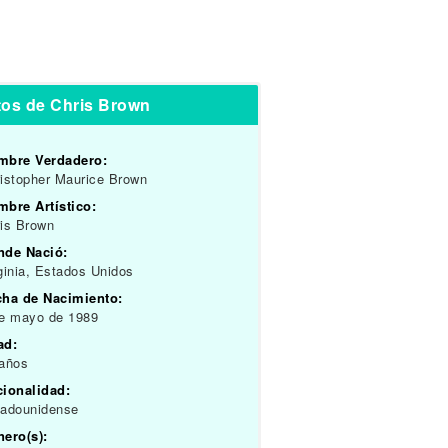
tos de Chris Brown
mbre Verdadero:
istopher Maurice Brown
bre Artístico:
is Brown
nde Nació:
ginia, Estados Unidos
cha de Nacimiento:
de mayo de 1989
ad:
 años
cionalidad:
tadounidense
ero(s):