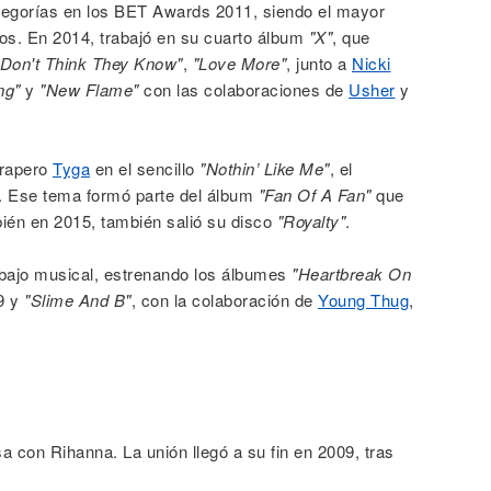
tegorías en los BET Awards 2011, siendo el mayor
os. En 2014, trabajó en su cuarto álbum
"X"
, que
"Don't Think They Know"
,
"Love More"
, junto a
Nicki
ng"
y
"New Flame"
con las colaboraciones de
Usher
y
 rapero
Tyga
en el sencillo
"Nothin’ Like Me"
, el
r. Ese tema formó parte del álbum
"Fan Of A Fan"
que
ién en 2015, también salió su disco
"Royalty"
.
abajo musical, estrenando los álbumes
"Heartbreak On
9 y
"Slime And B"
, con la colaboración de
Young Thug
,
 con Rihanna. La unión llegó a su fin en 2009, tras