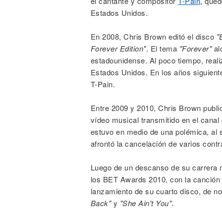
el cantante y compositor
T-Pain
, qued
Estados Unidos.
En 2008, Chris Brown editó el disco
"
Forever Edition"
. El tema
"Forever"
al
estadounidense. Al poco tiempo, reali
Estados Unidos. En los años siguient
T-Pain.
Entre 2009 y 2010, Chris Brown public
vídeo musical transmitido en el cana
estuvo en medio de una polémica, al 
afrontó la cancelación de varios cont
Luego de un descanso de su carrera 
los BET Awards 2010, con la canció
lanzamiento de su cuarto disco, de 
Back"
y
"She Ain't You"
.