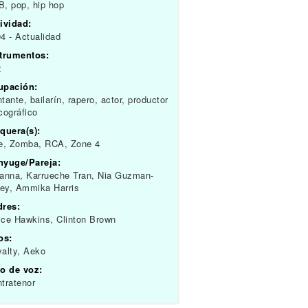
, pop, hip hop
ividad:
4 - Actualidad
strumentos:
z
upación:
tante, bailarín, rapero, actor, productor
cográfico
quera(s):
e, Zomba, RCA, Zone 4
nyuge/Pareja:
anna, Karrueche Tran, Nia Guzman-
ey, Ammika Harris
dres:
ce Hawkins, Clinton Brown
os:
alty, Aeko
o de voz:
tratenor