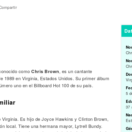
Compartir
Da
No
Chr
Nom
Chr
 conocido como
Chris Brown
, es un cantante
Do
e 1989 en Virginia, Estados Unidos. Su primer álbum
Vir
úmero uno en el Billboard Hot 100 de su país.
Fe
5 
miliar
Ed
37
Na
 Virginia. Es hijo de Joyce Hawkins y Clinton Brown,
Es
ión local. Tiene una hermana mayor, Lytrell Bundy.
Gén