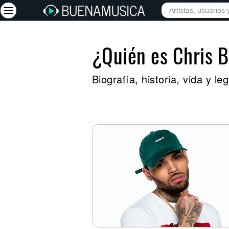
¿Quién es Chris 
Iniciar sesión
Registrarse
Biografía, historia, vida y 
Inicio
Artistas
Red Social
Música
Vídeos
Discografías
Letras
Conciertos