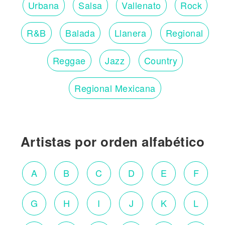
Urbana
Salsa
Vallenato
Rock
R&B
Balada
Llanera
Regional
Reggae
Jazz
Country
Regional Mexicana
Artistas por orden alfabético
A
B
C
D
E
F
G
H
I
J
K
L