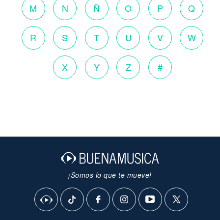
M
N
Ñ
O
P
Q
R
S
T
U
V
W
X
Y
Z
#
¡Somos lo que te mueve!