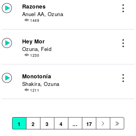
Razones
Anuel AA, Ozuna
1449
Hey Mor
Ozuna, Feid
1230
Monotonía
Shakira, Ozuna
1211
1
2
3
4
...
17