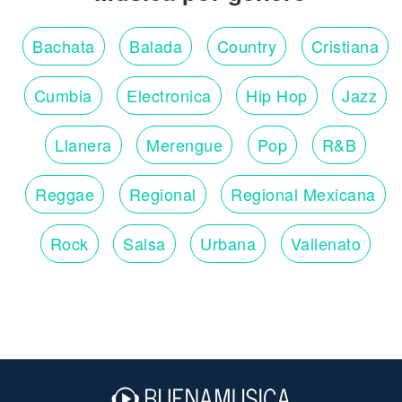
Bachata
Balada
Country
Cristiana
Cumbia
Electronica
Hip Hop
Jazz
Llanera
Merengue
Pop
R&B
Reggae
Regional
Regional Mexicana
Rock
Salsa
Urbana
Vallenato