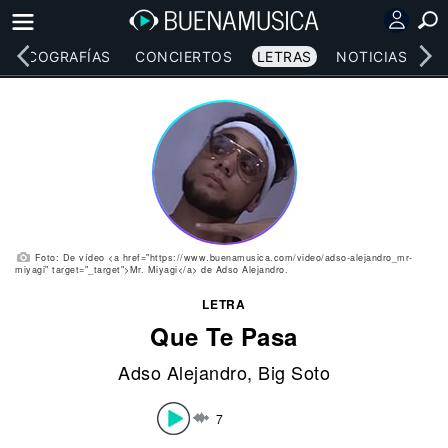
DISCOGRAFÍAS
CONCIERTOS
LETRAS
NOTICIAS
Foto: De vídeo <a href="https://www.buenamusica.com/video/adso-alejandro_mr-
miyagi" target="_target">Mr. Miyagi</a> de Adso Alejandro.
LETRA
Que Te Pasa
Adso Alejandro
,
Big Soto
7