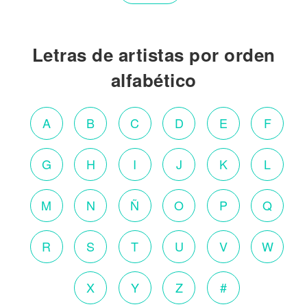
Letras de artistas por orden
alfabético
A
B
C
D
E
F
G
H
I
J
K
L
M
N
Ñ
O
P
Q
R
S
T
U
V
W
X
Y
Z
#