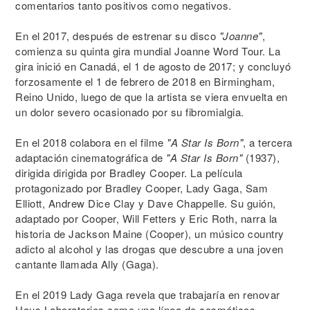
comentarios tanto positivos como negativos.
En el 2017, después de estrenar su disco
"Joanne"
,
comienza su quinta gira mundial Joanne Word Tour. La
gira inició en Canadá, el 1 de agosto de 2017; y concluyó
forzosamente el 1 de febrero de 2018 en Birmingham,
Reino Unido, luego de que la artista se viera envuelta en
un dolor severo ocasionado por su fibromialgia.
En el 2018 colabora en el filme
"A Star Is Born"
, a tercera
adaptación cinematográfica de
"A Star Is Born"
(1937),
dirigida dirigida por Bradley Cooper. La película
protagonizado por Bradley Cooper, Lady Gaga, Sam
Elliott, Andrew Dice Clay y Dave Chappelle. Su guión,
adaptado por Cooper, Will Fetters y Eric Roth, narra la
historia de Jackson Maine (Cooper), un músico country
adicto al alcohol y las drogas que descubre a una joven
cantante llamada Ally (Gaga).
En el 2019 Lady Gaga revela que trabajaría en renovar
Haus Laboratories como una línea de cosméticos,