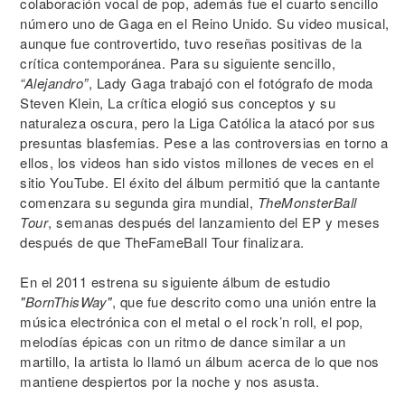
colaboración vocal de pop, además fue el cuarto sencillo
número uno de Gaga en el Reino Unido. Su video musical,
aunque fue controvertido, tuvo reseñas positivas de la
crítica contemporánea. Para su siguiente sencillo,
“Alejandro”
, Lady Gaga trabajó con el fotógrafo de moda
Steven Klein, La crítica elogió sus conceptos y su
naturaleza oscura, pero la Liga Católica la atacó por sus
presuntas blasfemias. Pese a las controversias en torno a
ellos, los videos han sido vistos millones de veces en el
sitio YouTube. El éxito del álbum permitió que la cantante
comenzara su segunda gira mundial,
TheMonsterBall
Tour
, semanas después del lanzamiento del EP y meses
después de que TheFameBall Tour finalizara.
En el 2011 estrena su siguiente álbum de estudio
"BornThisWay"
, que fue descrito como una unión entre la
música electrónica con el metal o el rock’n roll, el pop,
melodías épicas con un ritmo de dance similar a un
martillo, la artista lo llamó un álbum acerca de lo que nos
mantiene despiertos por la noche y nos asusta.