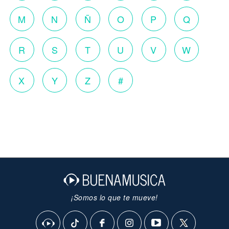
M
N
Ñ
O
P
Q
R
S
T
U
V
W
X
Y
Z
#
¡Somos lo que te mueve!