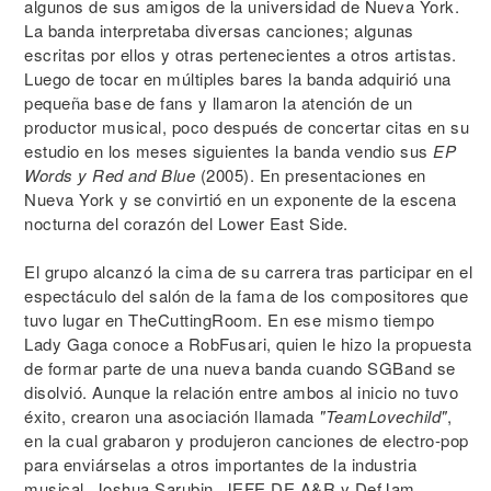
algunos de sus amigos de la universidad de Nueva York.
La banda interpretaba diversas canciones; algunas
escritas por ellos y otras pertenecientes a otros artistas.
Luego de tocar en múltiples bares la banda adquirió una
pequeña base de fans y llamaron la atención de un
productor musical, poco después de concertar citas en su
estudio en los meses siguientes la banda vendio sus
EP
Words y Red and Blue
(2005). En presentaciones en
Nueva York y se convirtió en un exponente de la escena
nocturna del corazón del Lower East Side.
El grupo alcanzó la cima de su carrera tras participar en el
espectáculo del salón de la fama de los compositores que
tuvo lugar en TheCuttingRoom. En ese mismo tiempo
Lady Gaga conoce a RobFusari, quien le hizo la propuesta
de formar parte de una nueva banda cuando SGBand se
disolvió. Aunque la relación entre ambos al inicio no tuvo
éxito, crearon una asociación llamada
"TeamLovechild"
,
en la cual grabaron y produjeron canciones de electro-pop
para enviárselas a otros importantes de la industria
musical. Joshua Sarubin, JEFE DE A&R y DefJam