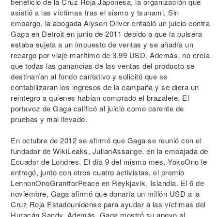
beneficio de la Cruz Roja Japonesa, la organización que
asistió a las víctimas tras el sismo y tsunami. Sin
embargo, la abogada Alyson Oliver entabló un juicio contra
Gaga en Detroit en junio de 2011 debido a que la pulsera
estaba sujeta a un impuesto de ventas y se añadía un
recargo por viaje marítimo de 3,99 USD. Además, no creía
que todas las ganancias de las ventas del producto se
destinarían al fondo caritativo y solicitó que se
contabilizaran los ingresos de la campaña y se diera un
reintegro a quienes habían comprado el brazalete. El
portavoz de Gaga calificó al juicio como carente de
pruebas y mal llevado.
En octubre de 2012 se afirmó que Gaga se reunió con el
fundador de WikiLeaks, JulianAssange, en la embajada de
Ecuador de Londres. El día 9 del mismo mes, YokoOno le
entregó, junto con otros cuatro activistas, el premio
LennonOnoGrantforPeace en Reykjavik, Islandia. El 6 de
noviembre, Gaga afirmó que donaría un millón USD a la
Cruz Roja Estadounidense para ayudar a las víctimas del
Huracán Sandy. Además, Gaga mostró su apoyo al