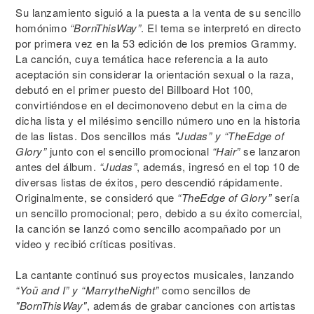
Su lanzamiento siguió a la puesta a la venta de su sencillo
homónimo
“BornThisWay”
. El tema se interpretó en directo
por primera vez en la 53 edición de los premios Grammy.
La canción, cuya temática hace referencia a la auto
aceptación sin considerar la orientación sexual o la raza,
debutó en el primer puesto del Billboard Hot 100,
convirtiéndose en el decimonoveno debut en la cima de
dicha lista y el milésimo sencillo número uno en la historia
de las listas. Dos sencillos más
"Judas” y “TheEdge of
Glory”
junto con el sencillo promocional
“Hair”
se lanzaron
antes del álbum.
“Judas”
, además, ingresó en el top 10 de
diversas listas de éxitos, pero descendió rápidamente.
Originalmente, se consideró que
“TheEdge of Glory”
sería
un sencillo promocional; pero, debido a su éxito comercial,
la canción se lanzó como sencillo acompañado por un
video y recibió críticas positivas.
La cantante continuó sus proyectos musicales, lanzando
“Yoü and I” y “MarrytheNight”
como sencillos de
"BornThisWay"
, además de grabar canciones con artistas