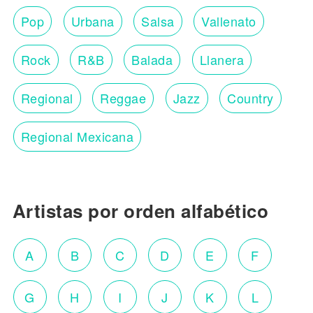
Pop
Urbana
Salsa
Vallenato
Rock
R&B
Balada
Llanera
Regional
Reggae
Jazz
Country
Regional Mexicana
Artistas por orden alfabético
A
B
C
D
E
F
G
H
I
J
K
L