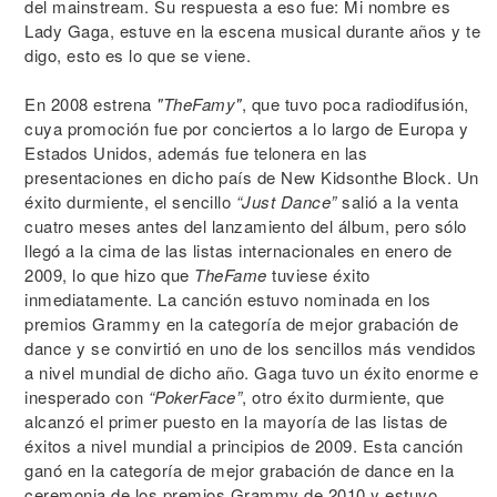
del mainstream. Su respuesta a eso fue: Mi nombre es
Lady Gaga, estuve en la escena musical durante años y te
digo, esto es lo que se viene.
En 2008 estrena
"TheFamy"
, que tuvo poca radiodifusión,
cuya promoción fue por conciertos a lo largo de Europa y
Estados Unidos, además fue telonera en las
presentaciones en dicho país de New Kidsonthe Block. Un
éxito durmiente, el sencillo
“Just Dance”
salió a la venta
cuatro meses antes del lanzamiento del álbum, pero sólo
llegó a la cima de las listas internacionales en enero de
2009, lo que hizo que
TheFame
tuviese éxito
inmediatamente. La canción estuvo nominada en los
premios Grammy en la categoría de mejor grabación de
dance y se convirtió en uno de los sencillos más vendidos
a nivel mundial de dicho año. Gaga tuvo un éxito enorme e
inesperado con
“PokerFace”
, otro éxito durmiente, que
alcanzó el primer puesto en la mayoría de las listas de
éxitos a nivel mundial a principios de 2009. Esta canción
ganó en la categoría de mejor grabación de dance en la
ceremonia de los premios Grammy de 2010 y estuvo